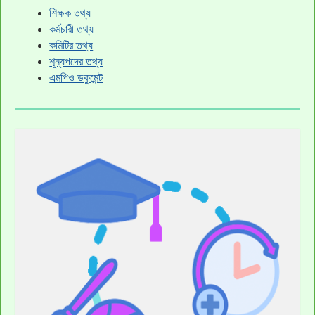
শিক্ষক তথ্য
কর্মচারী তথ্য
কমিটির তথ্য
শূন্যপদের তথ্য
এমপিও ডকুমেন্ট