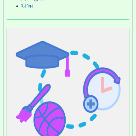
ই-শিক্ষা