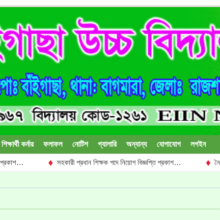
শিক্ষার্থী কর্নার
ফলাফল
নোটিশ
গ্যালারি
অন্যান্য
যোগাযোগ
লগইন
♦
♦
শ…
সহকারী প্রধান শিক্ষক পদে নিয়োগ বিজ্ঞপ্তি প্রকাশ…
নৈশ প্রহরী